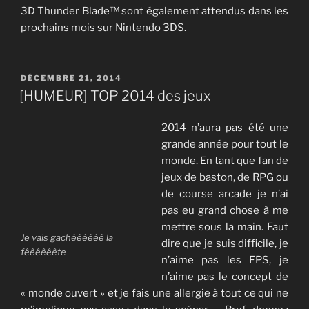
3D Thunder Blade™ sont également attendus dans les
prochains mois sur Nintendo 3DS.
PUBLIÉ
DÉCEMBRE 21, 2014
LE
[HUMEUR] TOP 2014 des jeux
2014 n’aura pas été une
grande année pour tout le
monde. En tant que fan de
jeux de baston, de RPG ou
de course arcade je n’ai
pas eu grand chose à me
mettre sous la main. Faut
Je vais gachêêêêêê la
dire que je suis difficile, je
fêêêêêête
n’aime pas les FPS, je
n’aime pas le concept de
« monde ouvert » et je fais une allergie à tout ce qui ne