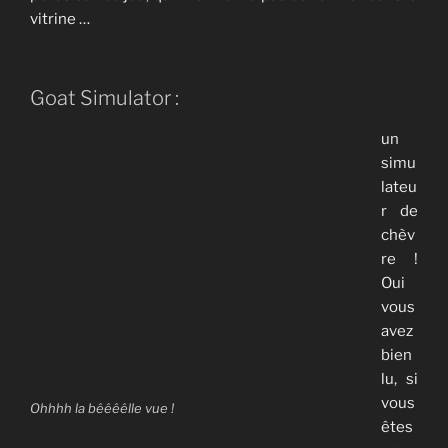
vitrine …
Goat Simulator :
un
simu
lateu
r de
chèv
re !
Oui
vous
avez
bien
lu, si
vous
Ohhhh la bêêêêlle vue !
êtes