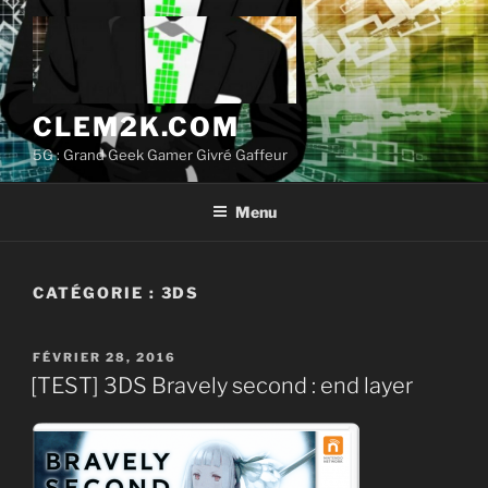
Aller
au
contenu
principal
CLEM2K.COM
5G : Grand Geek Gamer Givré Gaffeur
Menu
CATÉGORIE :
3DS
PUBLIÉ
FÉVRIER 28, 2016
LE
[TEST] 3DS Bravely second : end layer