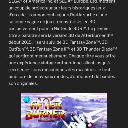
SEGA® of America Inc. et SEGA® Europe, Ltd. mettent
un coup de projecteur sur leurs historiques jeux
d’arcade. Ils annoncent aujourd’hui la sortie d’une
seconde vague de jeux remastérisés en 3D
exclusivement pour la Nintendo 3DS™. Le premier
titre à paraître sera la version 3D de AfterBurner II™
début 2015. Il sera suivi de 3D Fantasy Zone™, 3D
OutRun™, 3D Fantasy Zone II™ et 3D Thunder Blade™
qui sortiront mensuellement. Chaque titre vous offre
une expérience vintage authentique, allant jusqu’à
recréer les sons mécaniques des machines, le tout
amélioré de nouveaux modes, d’options et de bandes-
son originales.