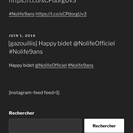
https://t.co/sCPdorgUv3
#Nolife9ans
https://t.co/sCPdorgUv3
PUBLIÉ
JUIN 1, 2016
LE
[gazouillis] Happy bidet @NolifeOfficiel
#Nolife9ans
Happy bidet
@NolifeOfficiel
#Nolife9ans
[instagram-feed feed=1]
Rechercher
Rechercher