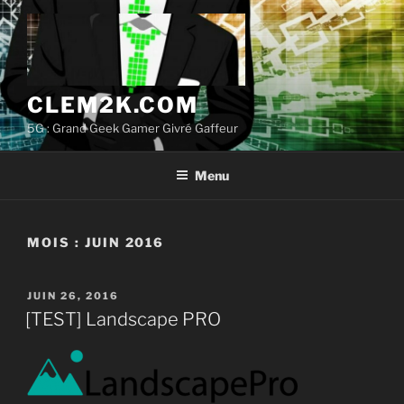
Aller
au
contenu
principal
CLEM2K.COM
5G : Grand Geek Gamer Givré Gaffeur
Menu
MOIS :
JUIN 2016
PUBLIÉ
JUIN 26, 2016
LE
[TEST] Landscape PRO