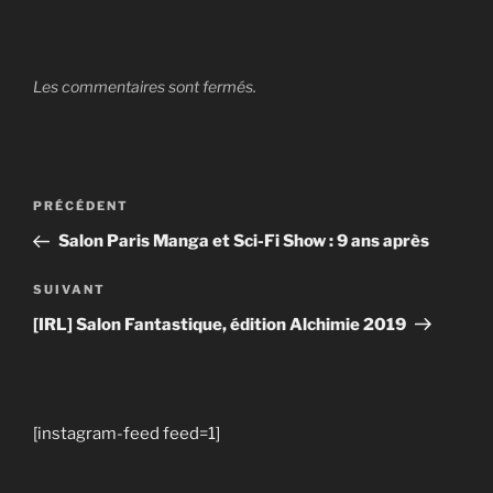
Les commentaires sont fermés.
Navigation
Article
PRÉCÉDENT
de
précédent
Salon Paris Manga et Sci-Fi Show : 9 ans après
l’article
Article
SUIVANT
suivant
[IRL] Salon Fantastique, édition Alchimie 2019
[instagram-feed feed=1]