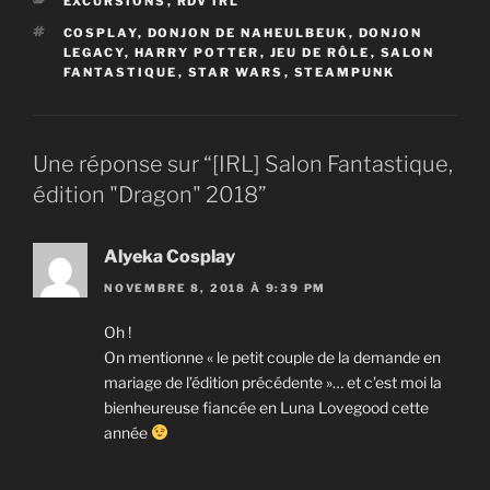
CATÉGORIES
EXCURSIONS
,
RDV IRL
ÉTIQUETTES
COSPLAY
,
DONJON DE NAHEULBEUK
,
DONJON
LEGACY
,
HARRY POTTER
,
JEU DE RÔLE
,
SALON
FANTASTIQUE
,
STAR WARS
,
STEAMPUNK
Une réponse sur “[IRL] Salon Fantastique,
édition "Dragon" 2018”
Alyeka Cosplay
NOVEMBRE 8, 2018 À 9:39 PM
Oh !
On mentionne « le petit couple de la demande en
mariage de l’édition précédente »… et c’est moi la
bienheureuse fiancée en Luna Lovegood cette
année