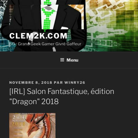
Aller
au
contenu
principal
CLEM2K.COM
5G : Grand Geek Gamer Givré Gaffeur
Menu
PUBLIÉ
NOVEMBRE 8, 2018
PAR
WINRY26
LE
[IRL] Salon Fantastique, édition
"Dragon" 2018