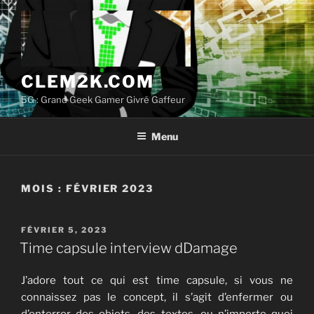
Aller
au
contenu
principal
CLEM2K.COM
5G : Grand Geek Gamer Givré Gaffeur
Menu
MOIS :
FÉVRIER 2023
PUBLIÉ
FÉVRIER 5, 2023
LE
Time capsule interview dDamage
J’adore tout ce qui est time capsule, si vous ne
connaissez pas le concept, il s’agit d’enfermer ou
d’enterrer des objets, des textes, ou n’importe quoi