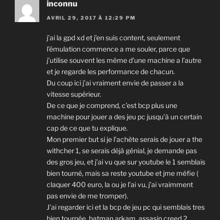
inconnu
AVRIL 29, 2017 À 12:29 PM
j’ai la gpd xd et j’en suis content, seulement
l’émulation commence a me souler, parce que
j’utilise souvent les même d’une machine a l’autre
et je regarde les performance de chacun.
Du coup ici j’ai vraiment envie de passer a la
vitesse supérieur.
De ce que je comprend, c’est bcp plus une
machine pour jouer a des jeu pc jusqu’à un certain
cap de ce que tu explique.
Mon premier but si je l’achète serais de jouer a the
withcher 1, se serais déjà génial, je demande pas
des gros jeu, et j’ai vu que sur youtube le 1 semblais
bien tourné, mais sa reste youtube et jme méfie (
claquer 400 euro, la ou je l’ai vu, j’ai vraimment
pas envie de me tromper).
J’ai regarder ici et la bcp de jeu pc qui semblais tres
bien tournée, batman arkam, assasin creed 2,