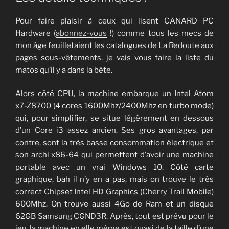
Pour faire plaisir à ceux qui lisent CANARD PC
Hardware (
abonnez-vous
!) comme tous les mecs de
mon âge feuilletaient les catalogues de La Redoute aux
pages sous-vêtements, je vais vous faire la liste du
matos qu’il y a dans la bête.
Alors côté CPU, la machine embarque un Intel Atom
x7-Z8700 (4 cores 1600Mhz/2400Mhz en turbo mode)
qui, pour simplifier, se situe légèrement en dessous
d’un Core i3 assez ancien. Ses gros avantages, par
contre, sont la très basse consommation électrique et
son archi x86-64 qui permettent d’avoir une machine
portable avec un vrai Windows 10. Côté carte
graphique, bah il n’y en a pas, mais on trouve le très
correct Chipset Intel HD Graphics (Cherry Trail Mobile)
600Mhz. On trouve aussi 4Go de Ram et un disque
62GB Samsung CGND3R. Après, tout est prévu pour le
jeu, la machine en elle même est quasi de la taille d’une