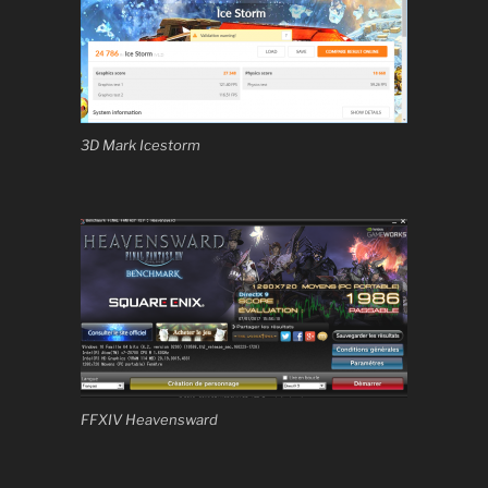
3D Mark Icestorm
FFXIV Heavensward