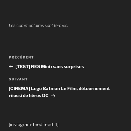
Les commentaires sont fermés.
Navigation
Article
PRÉCÉDENT
de
précédent
[TEST] NES Mini : sans surprises
l’article
Article
SUIVANT
suivant
[CINEMA] Lego Batman Le Film, détournement
réussi de héros DC
[instagram-feed feed=1]