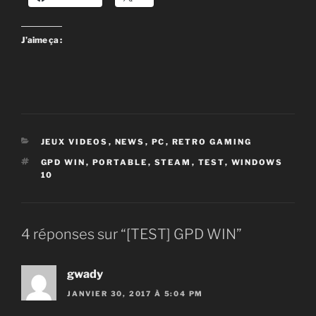
J’aime ça :
CATÉGORIES
JEUX VIDEOS
,
NEWS
,
PC
,
RETRO GAMING
ÉTIQUETTES
GPD WIN
,
PORTABLE
,
STEAM
,
TEST
,
WINDOWS
10
4 réponses sur “[TEST] GPD WIN”
gwady
JANVIER 30, 2017 À 5:04 PM