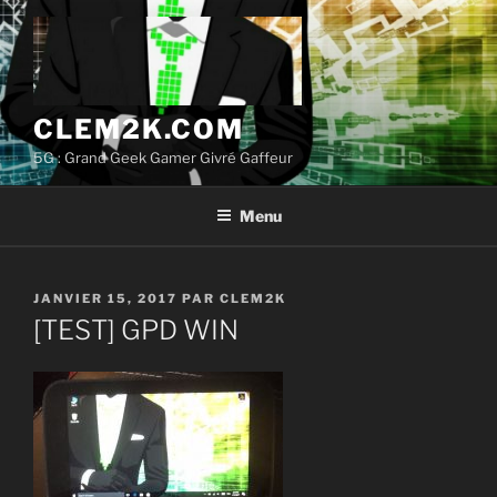
Aller
au
contenu
principal
CLEM2K.COM
5G : Grand Geek Gamer Givré Gaffeur
Menu
PUBLIÉ
JANVIER 15, 2017
PAR
CLEM2K
LE
[TEST] GPD WIN