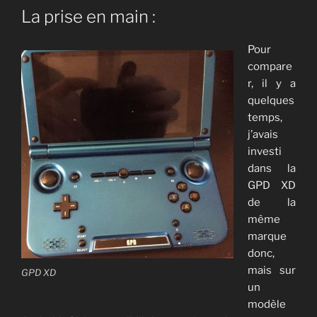
La prise en main :
Pour
compare
r, il y a
quelques
temps,
j’avais
investi
dans la
GPD XD
de la
même
marque
donc,
mais sur
GPD XD
un
modèle