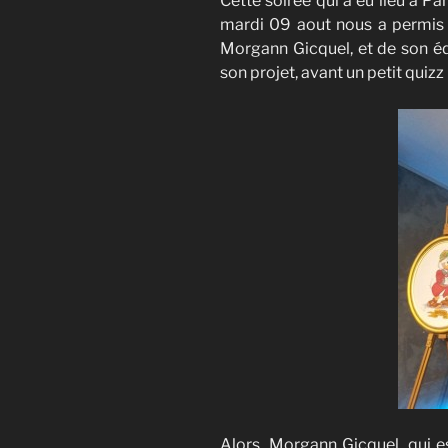
Cette soirée qui a eu lieu à P
mardi 09 aout nous a permis d
Morgann Gicquel, et de son éq
son projet, avant un petit quiz
Alors, Morgann Gicquel, qui 