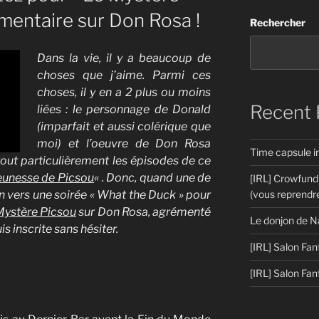
umentaire sur Don Rosa !
Rechercher
Dans la vie, il y a beaucoup de
choses que j’aime. Parmi ces
choses, il y en a 2 plus ou moins
Recent 
liées : le personnage de Donald
(imparfait et aussi colérique que
moi) et l’oeuvre de Don Rosa
Time capsule 
out particulièrement les épisodes de ce
eunesse de Picsou
« . Donc, quand une de
[IRL] Crowfund
 vers une soirée « What the Duck » pour
(vous reprendre
Mystère Picsou
sur Don Rosa, agrémenté
Le donjon de N
is inscrite sans hésiter.
[IRL] Salon Fan
[IRL] Salon Fan