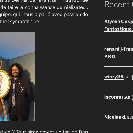
aris au Dernier Bar avant la Fin du Monde
Recent
e faire la connaissance du réalisateur,
uipe, qui nous a parlé avec passion de
Alyeka Cosp
z bien sympathique.
Fantastique,
renard j-fra
PRO
winry26
sur
inconnu
sur
Nicolas d.
su
est-ce ? Tout simplement un fan de Don