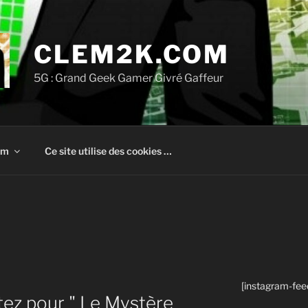
CLEM2K.COM
5G : Grand Geek Gamer Givré Gaffeur
om
Ce site utilise des cookies …
[instagram-fee
ez pour " Le Mystère