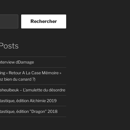
Rechercher
Posts
interview dDamage
ing « Retour A La Case Mémoire »
z bien du canard ?)
aheulbeuk – L’amulette du désordre
tastique, édition Alchimie 2019
tastique, édition "Dragon" 2018