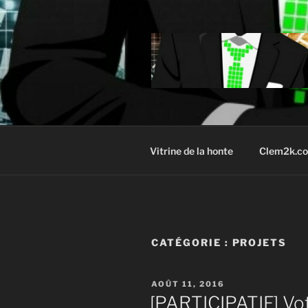
Aller
au
contenu
principal
Vitrine de la honte
Clem2k.c
CATÉGORIE :
PROJETS
PUBLIÉ
AOÛT 11, 2016
LE
[PARTICIPATIF] Vot