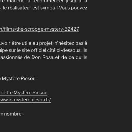
ère manche, à recommencer jusqu’à la
s, le réalisateur est sympa ! Vous pouvez
om/films/the-scrooge-mystery-52427
voir être utile au projet, n’hésitez pas à
ipe sur le site officiel cité ci-dessous: ils
passionnés de Don Rosa et de ce qu’ils
 Mystère Picsou :
de Le Mystère Picsou
www.lemysterepicsou.fr/
en nombre !