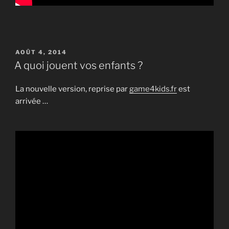
PUBLIÉ
AOÛT 4, 2014
LE
A quoi jouent vos enfants ?
La nouvelle version, reprise par
game4kids.fr
est
arrivée …