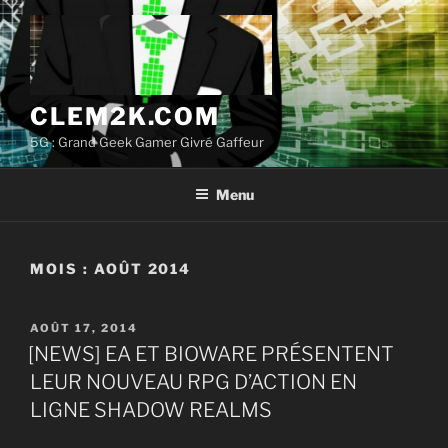
Aller
au
contenu
principal
CLEM2K.COM
5G : Grand Geek Gamer Givré Gaffeur
Menu
MOIS :
AOÛT 2014
PUBLIÉ
AOÛT 17, 2014
LE
[NEWS] EA ET BIOWARE PRÉSENTENT
LEUR NOUVEAU RPG D’ACTION EN
LIGNE SHADOW REALMS