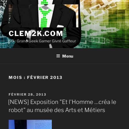
Aller
au
contenu
principal
CLEM2K.COM
5G : Grand Geek Gamer Givré Gaffeur
Menu
MOIS :
FÉVRIER 2013
PUBLIÉ
FÉVRIER 28, 2013
LE
[NEWS] Exposition "Et l'Homme …créa le
robot" au musée des Arts et Métiers