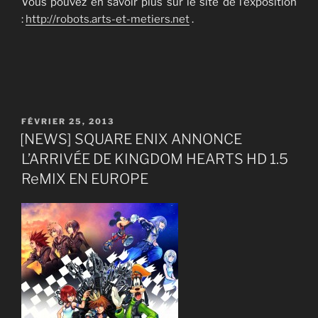
Vous pouvez en savoir plus sur le site de l’exposition
:
http://robots.arts-et-metiers.net
.
PUBLIÉ
FÉVRIER 25, 2013
LE
[NEWS] SQUARE ENIX ANNONCE
L’ARRIVÉE DE KINGDOM HEARTS HD 1.5
ReMIX EN EUROPE