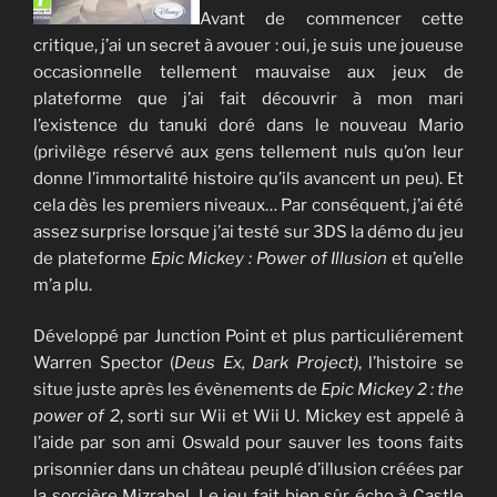
Avant de commencer cette
critique, j’ai un secret à avouer : oui, je suis une joueuse
occasionnelle tellement mauvaise aux jeux de
plateforme que j’ai fait découvrir à mon mari
l’existence du tanuki doré dans le nouveau Mario
(privilège réservé aux gens tellement nuls qu’on leur
donne l’immortalité histoire qu’ils avancent un peu). Et
cela dès les premiers niveaux… Par conséquent, j’ai été
assez surprise lorsque j’ai testé sur 3DS la démo du jeu
de plateforme
Epic Mickey : Power of Illusion
et qu’elle
m’a plu.
Développé par Junction Point et plus particuliérement
Warren Spector (
Deus Ex, Dark Project)
, l’histoire se
situe juste après les évènements de
Epic Mickey 2 : the
power of 2
, sorti sur Wii et Wii U. Mickey est appelé à
l’aide par son ami Oswald pour sauver les toons faits
prisonnier dans un château peuplé d’illusion créées par
la sorcière Mizrabel. Le jeu fait bien sûr écho à Castle