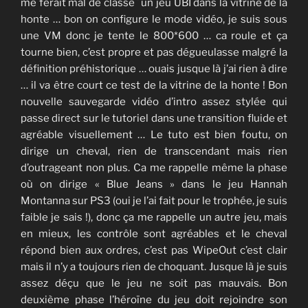
me ferait mal de classer
un jeu UBI dans la vitrine de la
honte … bon on configure le mode vidéo, je suis sous
une VM donc je tente le 800*600 … ca roule et ça
tourne bien, c’est propre et pas dégueulasse malgré la
définition préhistorique … ouais jusque là j’ai rien à dire
… il va être court ce test de la vitrine de la honte ! Bon
nouvelle sauvegarde vidéo d’intro assez stylée qui
passe direct sur le tutoriel dans une transition fluide et
agréable visuellement … Le tuto est bien foutu, on
dirige un cheval, rien de transcendant mais rien
d’outrageant non plus. Ca me rappelle même la phase
où on dirige « Blue Jeans » dans le jeu Hannah
Montanna sur PS3 (oui je l’ai fait pour le trophée, je suis
faible je sais !), donc ça me rappelle un autre jeu, mais
en mieux, les contrôle sont agréables et le cheval
répond bien aux ordres, c’est pas WipeOut c’est clair
mais il n’y a toujours rien de choquant. Jusque là je suis
assez déçu que le jeu ne soit pas mauvais. Bon
deuxième phase l’héroïne du jeu doit rejoindre son