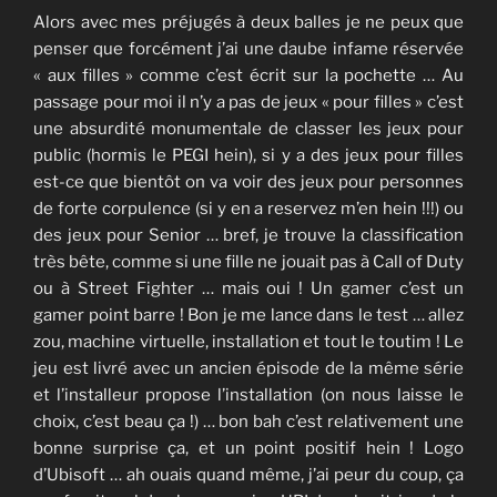
Alors avec mes préjugés à deux balles je ne peux que
penser que forcément j’ai une daube infame réservée
« aux filles » comme c’est écrit sur la pochette … Au
passage pour moi il n’y a pas de jeux « pour filles » c’est
une absurdité monumentale de classer les jeux pour
public (hormis le PEGI hein), si y a des jeux pour filles
est-ce que bientôt on va voir des jeux pour personnes
de forte corpulence (si y en a reservez m’en hein !!!) ou
des jeux pour Senior … bref, je trouve la classification
très bête, comme si une fille ne jouait pas à Call of Duty
ou à Street Fighter … mais oui ! Un gamer c’est un
gamer point barre ! Bon je me lance dans le test … allez
zou, machine virtuelle, installation et tout le toutim ! Le
jeu est livré avec un ancien épisode de la même série
et l’installeur propose l’installation (on nous laisse le
choix, c’est beau ça !) … bon bah c’est relativement une
bonne surprise ça, et un point positif hein ! Logo
d’Ubisoft … ah ouais quand même, j’ai peur du coup, ça