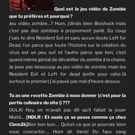
Quel est le jeu vidéo de Zombie
que tu préfères et pourquoi ?
Jeu vidéo zombie…? Hum, j’dirais bien Bioshock mais
c’est pas des zombies à proprement parlé. Du coup
j’vais te dire Resident Evil et sans aucun doute Left for
Dead, l’un parce que toute l’histoire sur la création du
virus est un peu ouf et l’autre parce que bon, c’est
quand même génial de décaniller du zombie à la chaine.
Je joue pas beaucoup au jeu vidéo de zombie mais les
Resident Evil et Left for dead (enfin pour celui-là
surtout le premier) j’ai passé pas mal d’heure dessus.
Tu as une recette Zombie à nous donner (c’est pour la
partie culinaire du site !) ???
OULA! Hey, on m’avait pas dit qu’il fallait la jouer
Maité…
[NDLR : Et ouais ça se passe comme ça chez
Clem2k]
Bon bon bon…. Qu’est-ce que je pourrais bien
vous concocter…. Hum ah tiens! Du faux sang