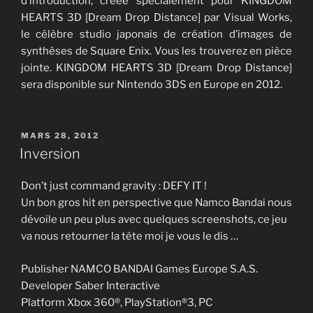
d’introduction, créée spécialement pour KINGDOM
HEARTS 3D [Dream Drop Distance] par Visual Works,
le célèbre studio japonais de création d’images de
synthèses de Square Enix. Vous les trouverez en pièce
jointe. KINGDOM HEARTS 3D [Dream Drop Distance]
sera disponible sur Nintendo 3DS en Europe en 2012.
PUBLIÉ
MARS 28, 2012
LE
Inversion
Don’t just command gravity : DEFY IT !
Un bon gros hit en perspective que Namco Bandai nous
dévoile un peu plus avec quelques screenshots, ce jeu
va nous retourner la tête moi je vous le dis …
Publisher NAMCO BANDAI Games Europe S.A.S.
Developer Saber Interactive
Platform Xbox 360®, PlayStation®3, PC