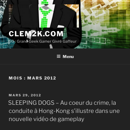
Aller
au
contenu
principal
CLEM2K.COM
5G : Grand Geek Gamer Givré Gaffeur
Menu
MOIS :
MARS 2012
PUBLIÉ
MARS 29, 2012
LE
SLEEPING DOGS – Au coeur du crime, la
conduite à Hong-Kong s'illustre dans une
nouvelle vidéo de gameplay