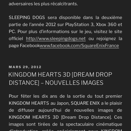
adversaires les plus récalcitrants.
SLEEPING DOGS sera disponible dans la deuxième
partie de l’année 2012 sur PlayStation 3, Xbox 360 et
PC. Pour plus d’informations sur le jeu, visitez le site
officiel
http://www.sleepingdogs.net
ou rejoignez la
page Facebook
www.facebook.com/
SquareEnixFrance
PUBLIÉ
MARS 29, 2012
LE
KINGDOM HEARTS 3D [DREAM DROP
DISTANCE] – NOUVELLES IMAGES
Pour fêter les dix ans de la sortie du tout premier
KINGDOM HEARTS au Japon, SQUARE ENIX a le plaisir
de diffuser aujourd’hui de nouvelles images de
KINGDOM HEARTS 3D [Dream Drop Distance]. Ces
images sont tirées de la spectaculaire cinématique