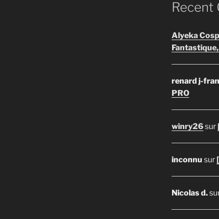
Recent
Alyeka Cosp
Fantastique,
renard j-fra
PRO
winry26
sur
inconnu
sur
Nicolas d.
su