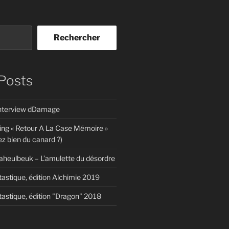
Rechercher
Posts
interview dDamage
ing « Retour A La Case Mémoire »
z bien du canard ?)
aheulbeuk – L’amulette du désordre
tastique, édition Alchimie 2019
tastique, édition "Dragon" 2018