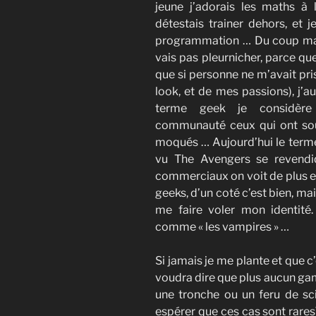
jeune j’adorais les maths à l
détestais trainer dehors, et
programmation … Du coup ma vi
vais pas pleurnicher, parce qu
que si personne ne m’avait pri
look, et de mes passions), j’a
terme geek je considère 
communauté ceux qui ont souf
moqués … Aujourd’hui le terme 
vu The Avengers se revendi
commerciaux on voit de plus e
geeks, d’un coté c’est bien, ma
me faire voler mon identité.
comme « les vampires » …
Si jamais je me plante et que c
voudra dire que plus aucun gami
une tronche ou un feru de scie
espérer que ces cas sont rares)