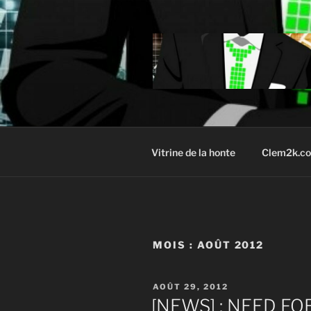
Aller
au
contenu
principal
Vitrine de la honte
Clem2k.c
MOIS :
AOÛT 2012
PUBLIÉ
AOÛT 29, 2012
LE
[NEWS] : NEED F