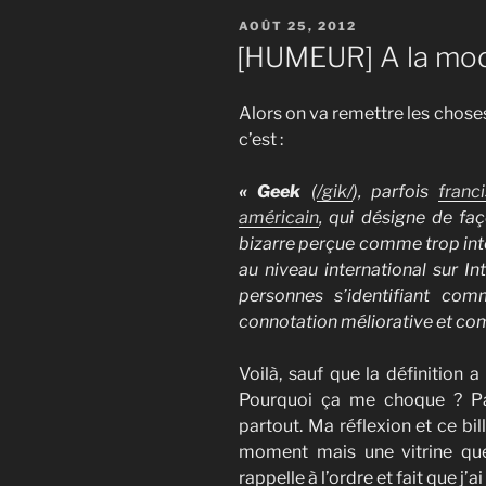
PUBLIÉ
AOÛT 25, 2012
LE
[HUMEUR] A la mo
Alors on va remettre les choses
c’est :
« Geek
(
/gik/
), parfois
franc
américain
, qui désigne de faç
bizarre perçue comme trop intel
au niveau international sur In
personnes s’identifiant co
connotation méliorative et co
Voilà, sauf que la définition 
Pourquoi ça me choque ? Pa
partout. Ma réflexion et ce bil
moment mais une vitrine que
rappelle à l’ordre et fait que j’a