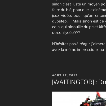
sinon c’est juste un moyen pou
faire du blé, pour que le ciném
jeux vidéo, pour qu’on ente
dubstep, … Mais sinon est ce
coin, qui bidouille du pc et kiff
de son lycée ???
N’hésitez pas à réagir, j’aimerai
avez la même impression que 
PUBLIÉ
AOÛT 22, 2012
LE
[WAITINGFOR] : D