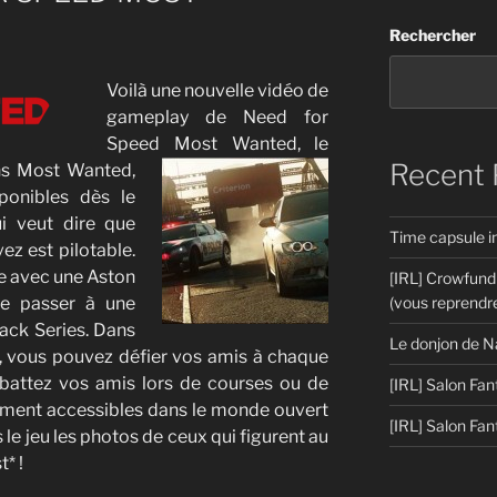
Rechercher
Voilà une nouvelle vidéo de
gameplay de Need for
Speed Most Wanted,
le
Recent 
ans Most Wanted,
sponibles dès le
ui veut dire que
Time capsule 
ez est pilotable.
te avec une Aston
[IRL] Crowfund
e passer à une
(vous reprendre
ck Series. Dans
Le donjon de N
 vous pouvez défier vos amis à chaque
 battez vos amis lors de courses ou de
[IRL] Salon Fan
tement accessibles dans le monde ouvert
[IRL] Salon Fan
 le jeu les photos de ceux qui figurent au
* !