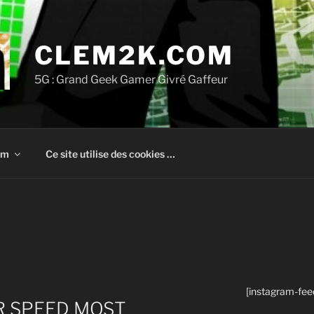
CLEM2K.COM
5G : Grand Geek Gamer Givré Gaffeur
om
Ce site utilise des cookies …
[instagram-fee
OR SPEED MOST