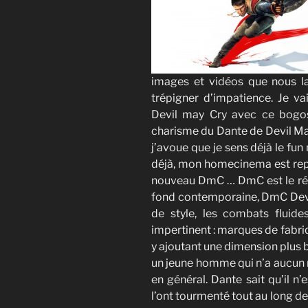
images et vidéos que nous 
trépigner d’impatience. Je v
Devil may Cry avec ce bogo
charisme du Dante de Devil May
j’avoue que je sens déjà le f
déjà, mon homecinema est rep
nouveau DmC … DmC est le réci
fond contemporaine, DmC Devi
de style, les combats fluide
impertinent : marques de fabri
y ajoutant une dimension plus 
un jeune homme qui n’a aucun re
en général. Dante sait qu’il n
l’ont tourmenté tout au long de 