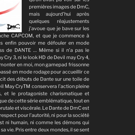
premières images de DmC,
mais aujourd’hui après
quelques réajustements
j’avoue que je bave sur les
lache CAPCOM, et que je commence à
ais enfin pouvoir me défouler en mode
ss de DANTE … Même si il n’a pas le
 Cry 3, ni le look HD de Devil may Cry 4,
un monter en moi, mon gamepad frissonne
assé en mode rodage pour accueillir ce
t des débuts de Dante sur une toile de
l May CryTM conservera l’action pleine
s, et le protagoniste charismatique et
que de cette série emblématique, tout en
brutale et viscérale. Le Dante de DmC est
spect pour l’autorité, ni pour la société
’est ni humain, ni comme les démons qui
sa vie. Pris entre deux mondes, il se sent