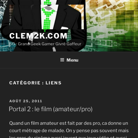
Aller
au
contenu
principal
CLEM2K.COM
5G : Grand Geek Gamer Givré Gaffeur
Menu
CATÉGORIE :
LIENS
PUBLIÉ
AOÛT 25, 2011
LE
Portal 2 : le film (amateur/pro)
Quand un film amateur est fait par des pro, ca donne un
court métrage de malade. On y pense pas souvent mais
les pros du cinéma aussi jouent aux jeux vidéo et aussi