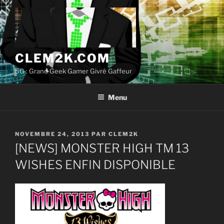
Aller
au
contenu
principal
CLEM2K.COM
5G : Grand Geek Gamer Givré Gaffeur
Menu
PUBLIÉ
NOVEMBRE 24, 2013
PAR
CLEM2K
LE
[NEWS] MONSTER HIGH TM 13
WISHES ENFIN DISPONIBLE