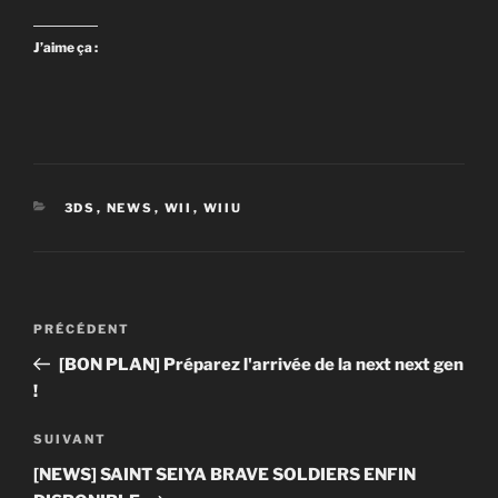
J’aime ça :
CATÉGORIES
3DS
,
NEWS
,
WII
,
WIIU
Navigation
Article
PRÉCÉDENT
de
précédent
[BON PLAN] Préparez l'arrivée de la next next gen
l’article
!
Article
SUIVANT
suivant
[NEWS] SAINT SEIYA BRAVE SOLDIERS ENFIN