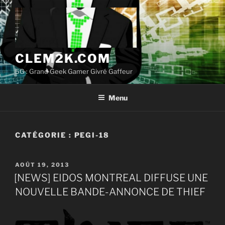
Aller
au
contenu
principal
CLEM2K.COM
5G : Grand Geek Gamer Givré Gaffeur
Menu
CATÉGORIE :
PEGI-18
PUBLIÉ
AOÛT 19, 2013
LE
[NEWS] EIDOS MONTREAL DIFFUSE UNE
NOUVELLE BANDE-ANNONCE DE THIEF