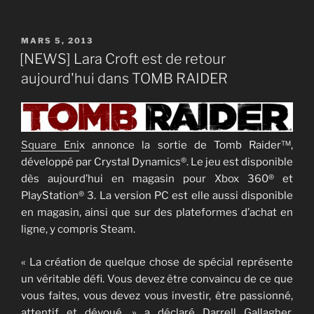
PUBLIÉ
MARS 5, 2013
LE
[NEWS] Lara Croft est de retour
aujourd'hui dans TOMB RAIDER
Square Eni
x annonce la sortie de Tomb Raider™,
développé par Crystal Dynamics®. Le jeu est disponible
dès aujourd’hui en magasin pour Xbox 360® et
PlayStation® 3. La version PC est elle aussi disponible
en magasin, ainsi que sur des plateformes d’achat en
ligne, y compris Steam.
« La création de quelque chose de spécial représente
un véritable défi. Vous devez être convaincu de ce que
vous faites, vous devez vous investir, être passionné,
attentif et dévoué, » a déclaré Darrell Gallagher,