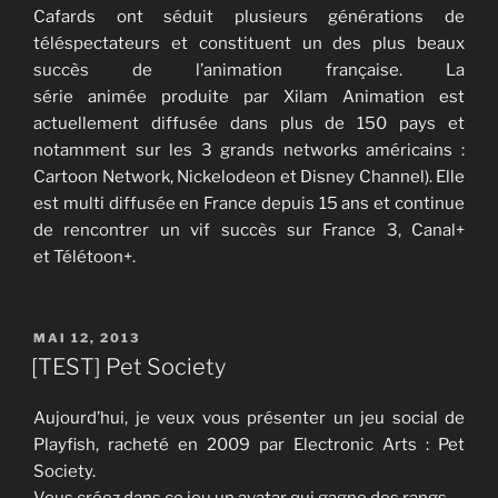
Cafards ont séduit plusieurs générations de
téléspectateurs et constituent un des plus beaux
succès de l’animation française. La
série animée produite par Xilam Animation est
actuellement diffusée dans plus de 150 pays et
notamment sur les 3 grands networks américains :
Cartoon Network, Nickelodeon et Disney Channel). Elle
est multi diffusée en France depuis 15 ans et continue
de rencontrer un vif succès sur France 3, Canal+
et Télétoon+.
PUBLIÉ
MAI 12, 2013
LE
[TEST] Pet Society
Aujourd’hui, je veux vous présenter un jeu social de
Playfish, racheté en 2009 par Electronic Arts : Pet
Society.
Vous créez dans ce jeu un avatar qui gagne des rangs