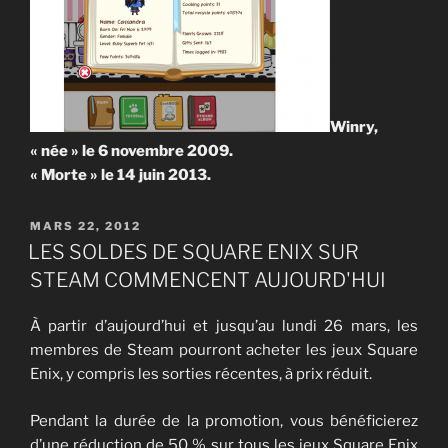
Winry,
« née » le 6 novembre 2009.
« Morte » le 14 juin 2013.
PUBLIÉ
MARS 22, 2012
LE
LES SOLDES DE SQUARE ENIX SUR
STEAM COMMENCENT AUJOURD'HUI
À partir d’aujourd’hui et jusqu’au lundi 26 mars, les
membres de Steam pourront acheter les jeux Square
Enix, y compris les sorties récentes, à prix réduit.
Pendant la durée de la promotion, vous bénéficierez
d’une réduction de 50 % sur tous les jeux Square Enix