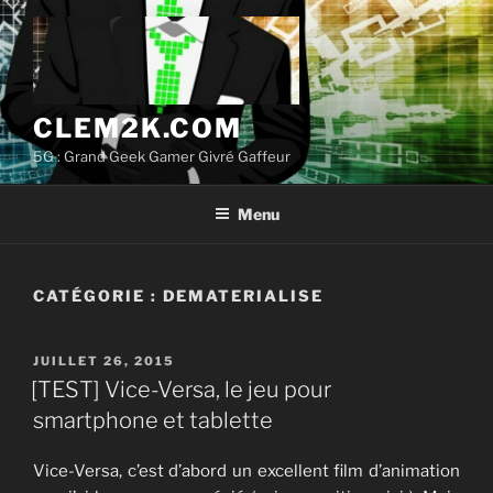
Aller
au
contenu
principal
CLEM2K.COM
5G : Grand Geek Gamer Givré Gaffeur
Menu
CATÉGORIE :
DEMATERIALISE
PUBLIÉ
JUILLET 26, 2015
LE
[TEST] Vice-Versa, le jeu pour
smartphone et tablette
Vice-Versa, c’est d’abord un excellent film d’animation