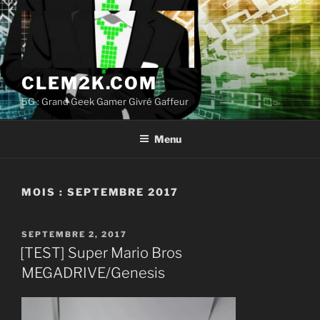
Aller
au
contenu
principal
CLEM2K.COM
5G : Grand Geek Gamer Givré Gaffeur
Menu
MOIS :
SEPTEMBRE 2017
PUBLIÉ
SEPTEMBRE 2, 2017
LE
[TEST] Super Mario Bros
MEGADRIVE/Genesis