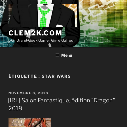
Aller
au
contenu
principal
CLEM2K.COM
5G : Grand Geek Gamer Givré Gaffeur
Menu
ÉTIQUETTE :
STAR WARS
PUBLIÉ
NOVEMBRE 8, 2018
LE
[IRL] Salon Fantastique, édition "Dragon"
2018