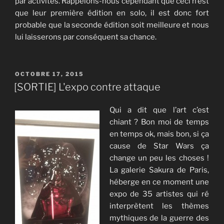
par activités. Rappelons-nous cependant que ceci n’est
que leur première édition en solo, il est donc fort
probable que la seconde édition soit meilleure et nous
lui laisserons par conséquent sa chance.
PUBLIÉ
OCTOBRE 17, 2015
LE
[SORTIE] L'expo contre attaque
Qui a dit que l’art c’est
chiant ? Bon moi de temps
en temps ok, mais bon, si ça
cause de Star Wars ça
change un peu les choses !
La galerie Sakura de Paris,
héberge en ce moment une
expo de 35 artistes qui ré
interprètent les thèmes
mythiques de la guerre des