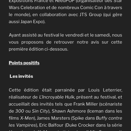
Expositions France et ReedPOP (organisateur des Star
Wars Celebration et de nombreux Comic Con à travers
le monde), en collaboration avec JTS Group (qui gère
aussi Japan Expo).
Ayant assisté au festival le vendredi et le samedi, nous
vous proposons de retrouver notre avis sur cette
première édition ci-dessous.
Points positifs
Les invités
Cette édition était parrainée par Louis Leterrier,
réalisateur de
L’Incroyable Hulk
, présent au festival, et
accueillait des invités tels que Frank Miller (scénariste
de
300
ou
Sin City
), Shawn Ashmore (Iceman dans les
films
X-Men
), James Marsters (Spike
dans Buffy contre
les Vampires
), Eric Balfour (Duke Crocker dans la série