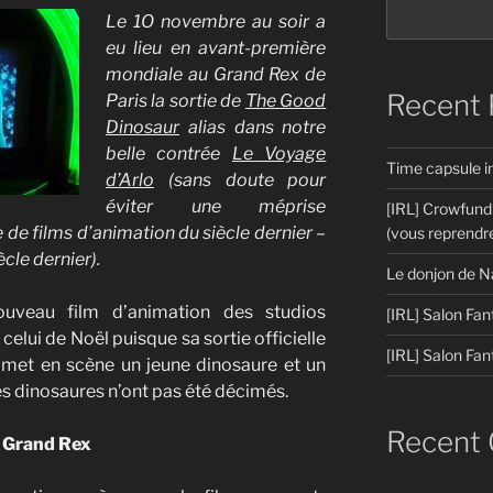
Le 1O novembre au soir a
eu lieu en avant-première
mondiale au Grand Rex de
Recent 
Paris la sortie de
The Good
Dinosaur
alias dans notre
belle contrée
Le Voyage
Time capsule 
d’Arlo
(sans doute pour
éviter une méprise
[IRL] Crowfund
ie de films d’animation du siècle dernier –
(vous reprendre
ècle dernier).
Le donjon de N
uveau film d’animation des studios
[IRL] Salon Fan
celui de Noël puisque sa sortie officielle
[IRL] Salon Fan
 met en scène un jeune dinosaure et un
es dinosaures n’ont pas été décimés.
Recent
u Grand Rex