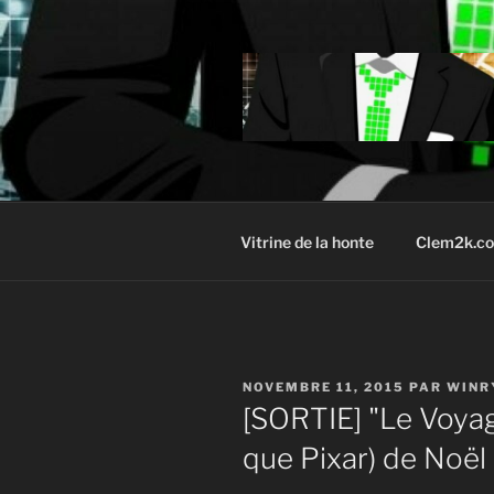
Aller
au
contenu
principal
Vitrine de la honte
Clem2k.c
PUBLIÉ
NOVEMBRE 11, 2015
PAR
WINR
LE
[SORTIE] "Le Voyage
que Pixar) de Noël