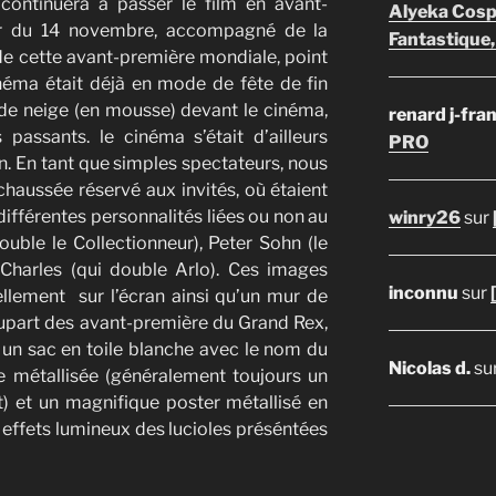
 continuera à passer le film en avant-
Alyeka Cosp
ir du 14 novembre, accompagné de la
Fantastique,
de cette avant-première mondiale, point
néma était déjà en mode de fête de fin
de neige (en mousse) devant le cinéma,
renard j-fra
passants. le cinéma s’était d’ailleurs
PRO
n. En tant que simples spectateurs, nous
haussée réservé aux invités, où étaient
différentes personnalités liées ou non au
winry26
sur
ouble le Collectionneur), Peter Sohn (le
 Charles (qui double Arlo). Ces images
inconnu
sur
llement sur l’écran ainsi qu’un mur de
upart des avant-première du Grand Rex,
: un sac en toile blanche avec le nom du
Nicolas d.
su
le métallisée (généralement toujours un
) et un magnifique poster métallisé en
s effets lumineux des lucioles préséntées