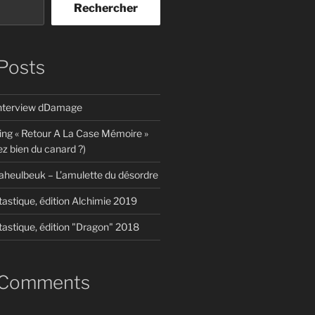
Rechercher
Posts
interview dDamage
ing « Retour A La Case Mémoire »
z bien du canard ?)
aheulbeuk – L’amulette du désordre
tastique, édition Alchimie 2019
tastique, édition "Dragon" 2018
 Comments