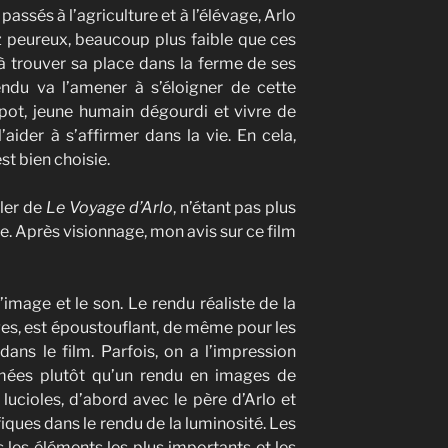
passés à l’agriculture et à l’élévage, Arlo
 peureux, beaucoup plus faible que ces
 à trouver sa place dans la ferme de ses
ndu va l’amener à s’éloigner de cette
Spot, jeune humain dégourdi et vivre de
’aider à s’affirmer dans la vie. En cela,
st bien choisie.
iler de
Le Voyage d’Arlo
, n’étant pas plus
re. Après visionnage, mon avis sur ce film
 l’image et le son. Le rendu réaliste de la
lages, est époustouflant, de même pour les
ans le film. Parfois, on a l’impression
lmées plutôt qu’un rendu en images de
lucioles, d’abord avec le père d’Arlo et
iques dans le rendu de la luminosité. Les
 les éléments les plus importants et les