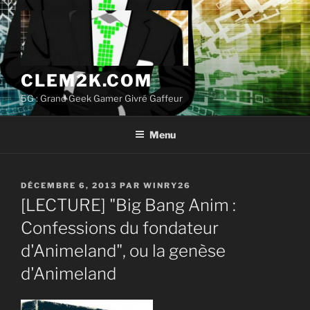
Aller
au
contenu
principal
CLEM2K.COM
5G : Grand Geek Gamer Givré Gaffeur
Menu
PUBLIÉ
DÉCEMBRE 6, 2013
PAR
WINRY26
LE
[LECTURE] "Big Bang Anim :
Confessions du fondateur
d'Animeland", ou la genèse
d'Animeland