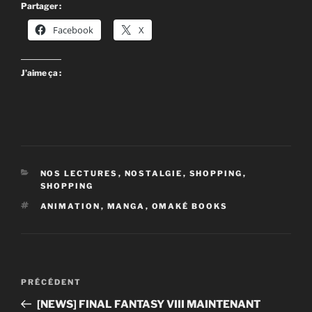
Partager :
Facebook
X
J’aime ça :
CATÉGORIES
NOS LECTURES
,
NOSTALGIE
,
SHOPPING
,
SHOPPING
ÉTIQUETTES
ANIMATION
,
MANGA
,
OMAKÉ BOOKS
Navigation
Article
PRÉCÉDENT
de
précédent
[NEWS] FINAL FANTASY VIII MAINTENANT