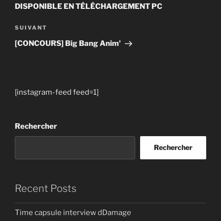
l’article
DISPONIBLE EN TÉLÉCHARGEMENT PC
Article
SUIVANT
suivant
[CONCOURS] Big Bang Anim'
[instagram-feed feed=1]
Rechercher
Rechercher
Recent Posts
Time capsule interview dDamage