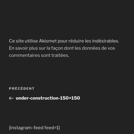
Ce site utilise Akismet pour réduire les indésirables.
En savoir plus sur la façon dont les données de vos
commentaires sont traitées
.
Navigation
Article
PRÉCÉDENT
de
précédent
under-construction-150×150
l’article
[instagram-feed feed=1]