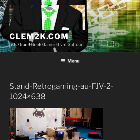
Aller
au
contenu
principal
CLEM2K.COM
5G : Grand Geek Gamer Givré Gaffeur
Menu
Stand-Retrogaming-au-FJV-2-
1024×638