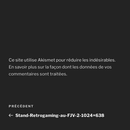
Ce site utilise Akismet pour réduire les indésirables.
En savoir plus sur la façon dont les données de vos
commentaires sont traitées
.
Navigation
Article
PRÉCÉDENT
de
précédent
Stand-Retrogaming-au-FJV-2-1024×638
l’article