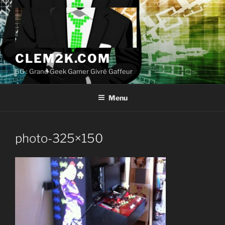
Aller
au
contenu
principal
CLEM2K.COM
5G : Grand Geek Gamer Givré Gaffeur
Menu
photo-325×150