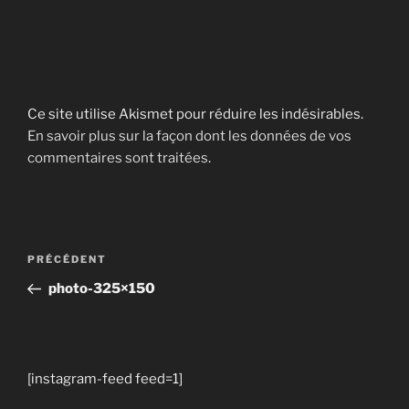
Ce site utilise Akismet pour réduire les indésirables.
En savoir plus sur la façon dont les données de vos
commentaires sont traitées
.
Navigation
Article
PRÉCÉDENT
de
précédent
photo-325×150
l’article
[instagram-feed feed=1]