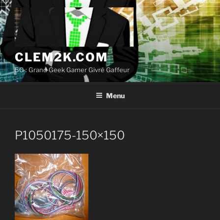
Aller
au
contenu
principal
CLEM2K.COM
5G : Grand Geek Gamer Givré Gaffeur
Menu
P1050175-150×150