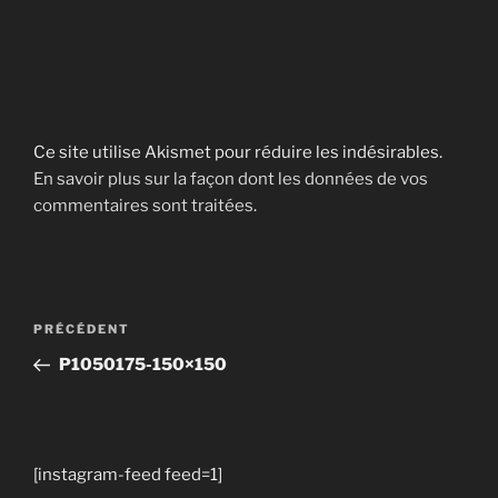
Ce site utilise Akismet pour réduire les indésirables.
En savoir plus sur la façon dont les données de vos
commentaires sont traitées
.
Navigation
Article
PRÉCÉDENT
de
précédent
P1050175-150×150
l’article
[instagram-feed feed=1]