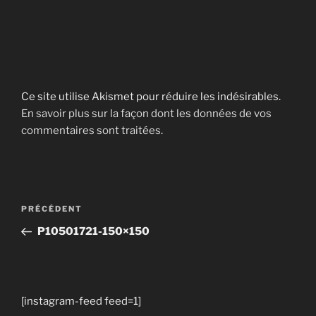
Ce site utilise Akismet pour réduire les indésirables.
En savoir plus sur la façon dont les données de vos
commentaires sont traitées
.
Navigation
Article
PRÉCÉDENT
de
précédent
P10501721-150×150
l’article
[instagram-feed feed=1]