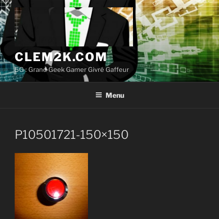
Aller
au
contenu
principal
CLEM2K.COM
5G : Grand Geek Gamer Givré Gaffeur
Menu
P10501721-150×150