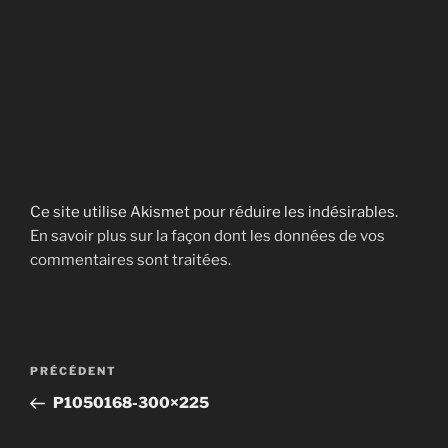
Ce site utilise Akismet pour réduire les indésirables.
En savoir plus sur la façon dont les données de vos
commentaires sont traitées
.
Navigation
Article
PRÉCÉDENT
de
précédent
P1050168-300×225
l’article