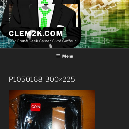
Aller
au
contenu
principal
CLEM2K.COM
5G : Grand Geek Gamer Givré Gaffeur
Menu
P1050168-300×225