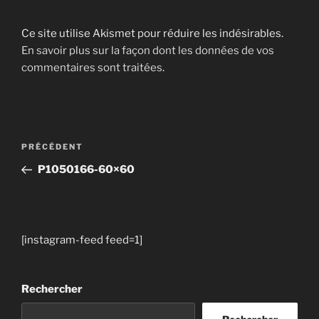
Ce site utilise Akismet pour réduire les indésirables.
En savoir plus sur la façon dont les données de vos
commentaires sont traitées
.
Navigation
Article
PRÉCÉDENT
de
précédent
P1050166-60×60
l’article
[instagram-feed feed=1]
Rechercher