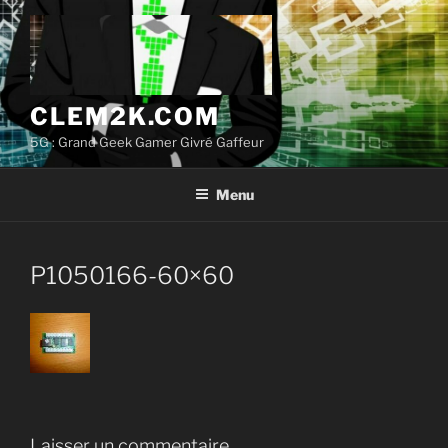
Aller
au
contenu
principal
CLEM2K.COM
5G : Grand Geek Gamer Givré Gaffeur
Menu
P1050166-60×60
Laisser un commentaire