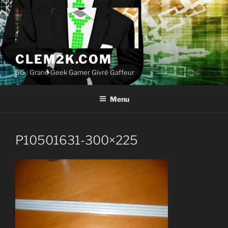
Aller
au
contenu
principal
CLEM2K.COM
5G : Grand Geek Gamer Givré Gaffeur
Menu
P10501631-300×225