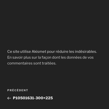
Ce site utilise Akismet pour réduire les indésirables.
En savoir plus sur la façon dont les données de vos
commentaires sont traitées
.
Navigation
Article
PRÉCÉDENT
de
précédent
P10501631-300×225
l’article