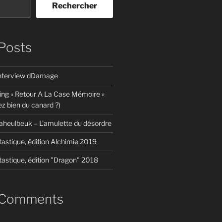
Rechercher
Posts
interview dDamage
ing « Retour A La Case Mémoire »
z bien du canard ?)
aheulbeuk – L’amulette du désordre
tastique, édition Alchimie 2019
tastique, édition "Dragon" 2018
 Comments