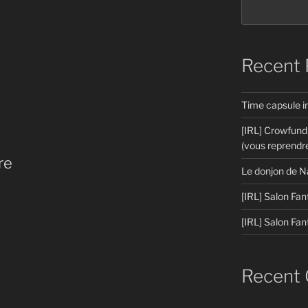
Recent 
Time capsule 
[IRL] Crowfund
(vous reprendre
re
Le donjon de N
[IRL] Salon Fan
[IRL] Salon Fan
Recent