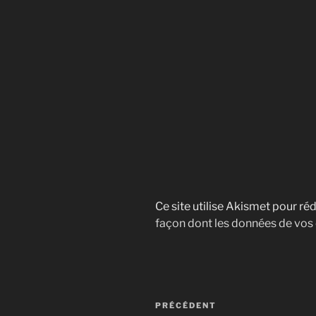
Ce site utilise Akismet pour réd
façon dont les données de vos
Navigation
Article
PRÉCÉDENT