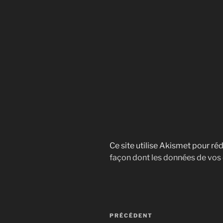
Ce site utilise Akismet pour réd
façon dont les données de vos
Navigation
Article
PRÉCÉDENT