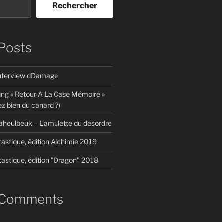
Rechercher
Posts
interview dDamage
ing « Retour A La Case Mémoire »
z bien du canard ?)
aheulbeuk – L’amulette du désordre
tastique, édition Alchimie 2019
tastique, édition "Dragon" 2018
 Comments