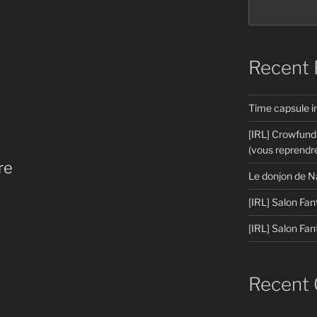
Recent 
Time capsule 
[IRL] Crowfund
(vous reprendre
re
Le donjon de N
[IRL] Salon Fan
[IRL] Salon Fan
Recent