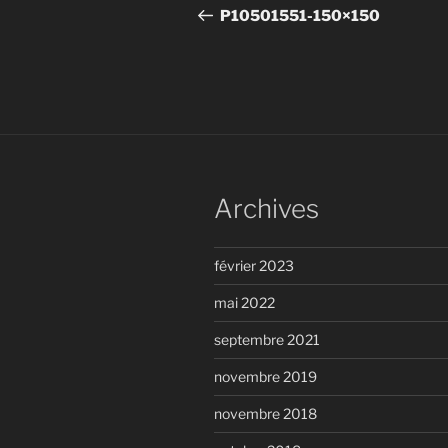
de
précédent
P10501551-150×150
l’article
Archives
février 2023
mai 2022
septembre 2021
novembre 2019
novembre 2018