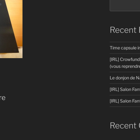
Recent 
Time capsule 
[IRL] Crowfund
(vous reprendre
Le donjon de N
[IRL] Salon Fan
re
[IRL] Salon Fan
Recent