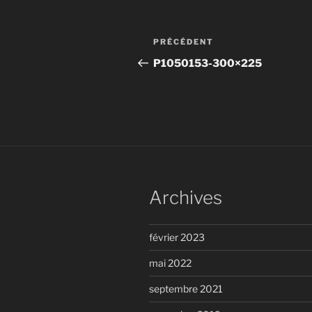
Navigation
Article
PRÉCÉDENT
de
précédent
P1050153-300×225
l’article
Archives
février 2023
mai 2022
septembre 2021