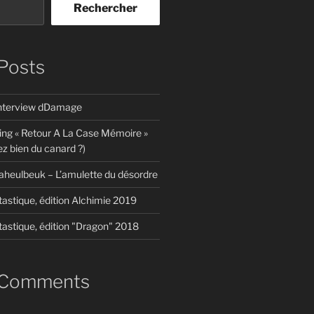
Rechercher
Posts
interview dDamage
ing « Retour A La Case Mémoire »
z bien du canard ?)
aheulbeuk – L’amulette du désordre
tastique, édition Alchimie 2019
tastique, édition "Dragon" 2018
 Comments