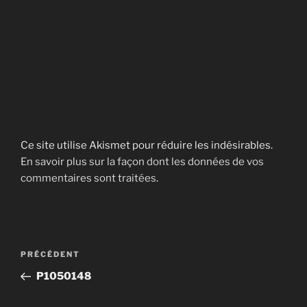
Ce site utilise Akismet pour réduire les indésirables.
En savoir plus sur la façon dont les données de vos
commentaires sont traitées
.
Navigation
Article
PRÉCÉDENT
de
précédent
P1050148
l’article