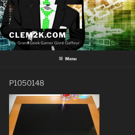
Aller
au
contenu
principal
CLEM2K.COM
5G : Grand Geek Gamer Givré Gaffeur
Menu
P1050148