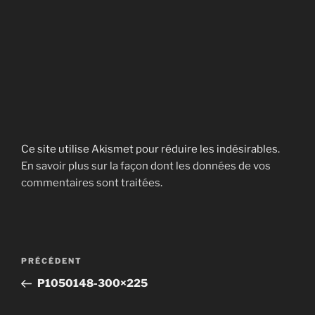
Ce site utilise Akismet pour réduire les indésirables.
En savoir plus sur la façon dont les données de vos
commentaires sont traitées
.
Navigation
Article
PRÉCÉDENT
de
précédent
P1050148-300×225
l’article