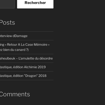
Rechercher
Posts
interview dDamage
ing « Retour A La Case Mémoire »
z bien du canard ?)
aheulbeuk – L’amulette du désordre
tastique, édition Alchimie 2019
tastique, édition "Dragon" 2018
 Comments