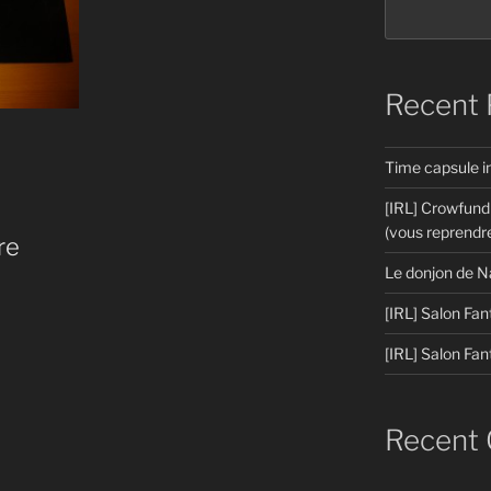
Recent 
Time capsule 
[IRL] Crowfund
(vous reprendre
re
Le donjon de N
[IRL] Salon Fan
[IRL] Salon Fan
Recent