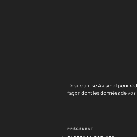
Ce site utilise Akismet pour réd
façon dont les données de vos
Navigation
Article
PRÉCÉDENT
précédent