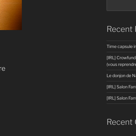
Recent 
Time capsule 
[IRL] Crowfund
(vous reprendre
re
Le donjon de N
[IRL] Salon Fan
[IRL] Salon Fan
Recent