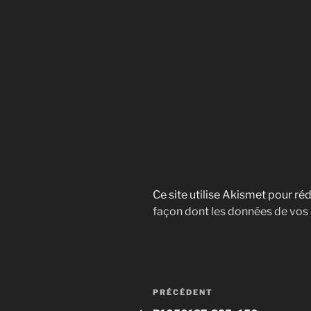
Ce site utilise Akismet pour réd
façon dont les données de vos
Navigation
Article
PRÉCÉDENT
précédent