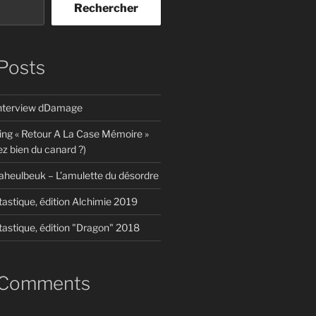
Rechercher
Posts
interview dDamage
ing « Retour A La Case Mémoire »
z bien du canard ?)
aheulbeuk – L’amulette du désordre
tastique, édition Alchimie 2019
tastique, édition "Dragon" 2018
 Comments