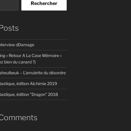
Rechercher
Posts
interview dDamage
ing « Retour A La Case Mémoire »
z bien du canard ?)
aheulbeuk – L’amulette du désordre
tastique, édition Alchimie 2019
tastique, édition "Dragon" 2018
 Comments