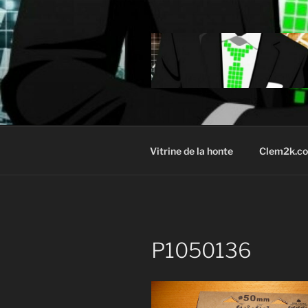
Aller
au
contenu
principal
Vitrine de la honte
Clem2k.c
P1050136