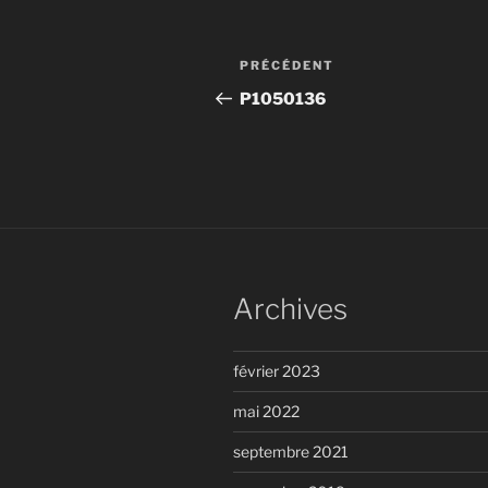
Navigation
Article
PRÉCÉDENT
de
précédent
P1050136
l’article
Archives
février 2023
mai 2022
septembre 2021