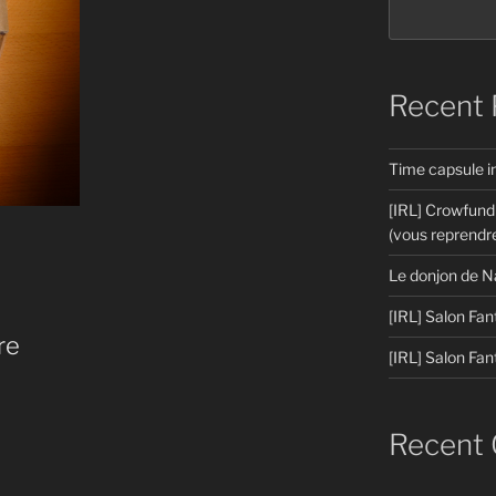
Recent 
Time capsule 
[IRL] Crowfund
(vous reprendre
Le donjon de N
[IRL] Salon Fan
re
[IRL] Salon Fan
Recent