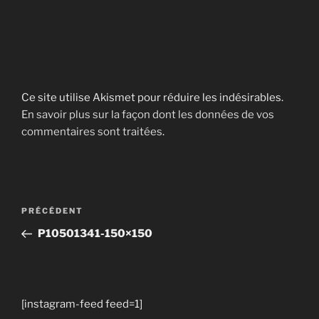
Ce site utilise Akismet pour réduire les indésirables.
En savoir plus sur la façon dont les données de vos
commentaires sont traitées
.
Navigation
Article
PRÉCÉDENT
de
précédent
P10501341-150×150
l’article
[instagram-feed feed=1]