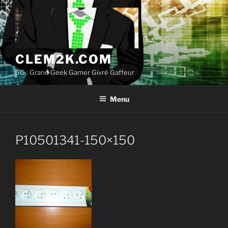
Aller
au
contenu
principal
CLEM2K.COM
5G : Grand Geek Gamer Givré Gaffeur
Menu
P10501341-150×150