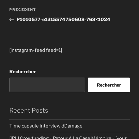
Navigation
Article
PRÉCÉDENT
de
précédent
P1010577-e1315574750608-768×1024
l’article
[instagram-feed feed=1]
Rechercher
Rechercher
Recent Posts
Time capsule interview dDamage
[IRL] Crowfunding « Retour A La Case Mémoire » (vous