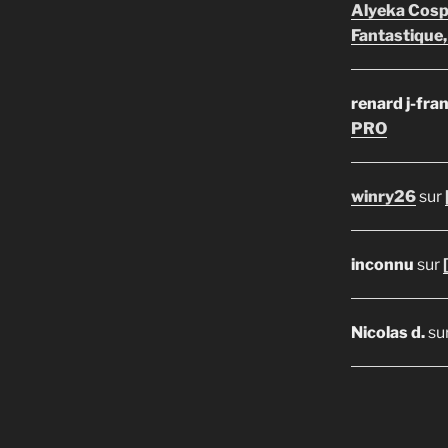
Alyeka Cosp
Fantastique,
renard j-fra
PRO
winry26
sur
inconnu
sur
Nicolas d.
su