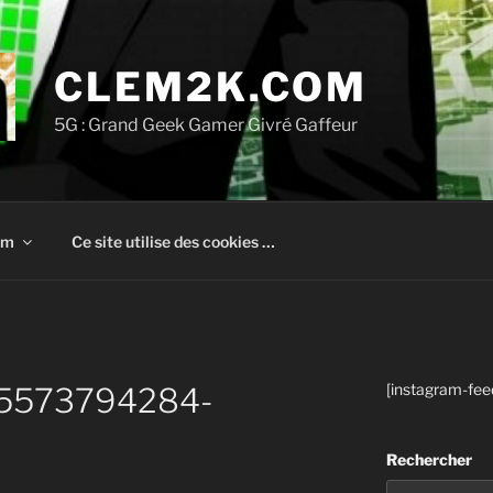
CLEM2K.COM
5G : Grand Geek Gamer Givré Gaffeur
om
Ce site utilise des cookies …
[instagram-fee
15573794284-
Rechercher