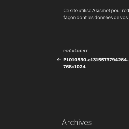
Ce site utilise Akismet pour réd
façon dont les données de vos
Navigation
Article
PRÉCÉDENT
de
précédent
P1010530-e1315573794284-
768×1024
l’article
Archives