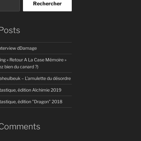
Rechercher
Posts
interview dDamage
ing « Retour A La Case Mémoire »
z bien du canard ?)
aheulbeuk – L’amulette du désordre
tastique, édition Alchimie 2019
tastique, édition "Dragon" 2018
 Comments