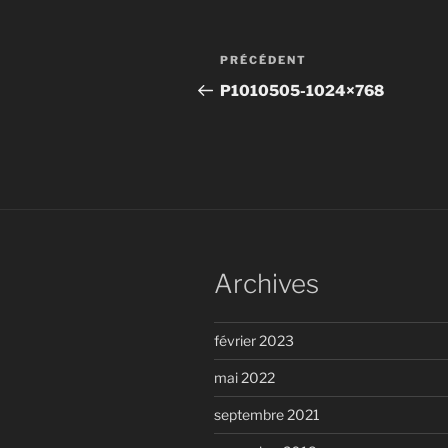
Navigation
Article
PRÉCÉDENT
de
précédent
P1010505-1024×768
l’article
Archives
février 2023
mai 2022
septembre 2021