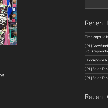
Recent 
Time capsule 
[IRL] Crowfund
(vous reprendre
Le donjon de N
[IRL] Salon Fan
re
[IRL] Salon Fan
Recent