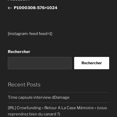
Article
de
précédent
P1000308-576×1024
l’article
[instagram-feed feed=1]
Rechercher
Rechercher
Recent Posts
Time capsule interview dDamage
[IRL] Crowfunding « Retour A La Case Mémoire » (vous
reprendrez bien du canard ?)