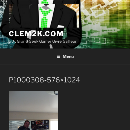
Aller
au
contenu
principal
CLEM2K.COM
5G : Grand Geek Gamer Givré Gaffeur
Menu
P1000308-576×1024