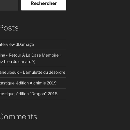
Rechercher
Posts
interview dDamage
ing « Retour A La Case Mémoire »
z bien du canard ?)
aheulbeuk – L’amulette du désordre
tastique, édition Alchimie 2019
tastique, édition "Dragon" 2018
 Comments