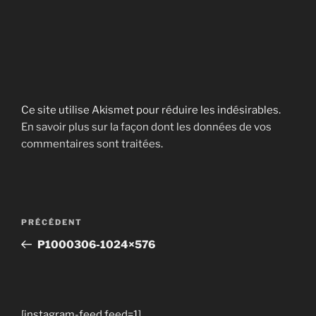
Ce site utilise Akismet pour réduire les indésirables.
En savoir plus sur la façon dont les données de vos
commentaires sont traitées
.
Navigation
Article
PRÉCÉDENT
de
précédent
P1000306-1024×576
l’article
[instagram-feed feed=1]