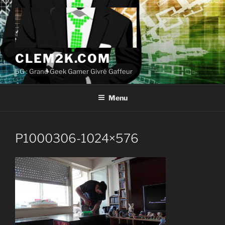
Aller
au
contenu
principal
CLEM2K.COM
5G : Grand Geek Gamer Givré Gaffeur
Menu
P1000306-1024×576