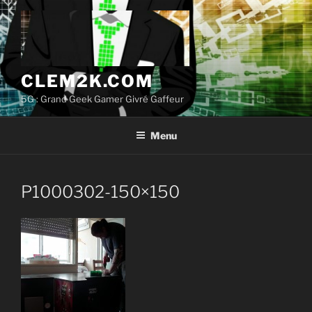
Aller
au
contenu
principal
CLEM2K.COM
5G : Grand Geek Gamer Givré Gaffeur
Menu
P1000302-150×150