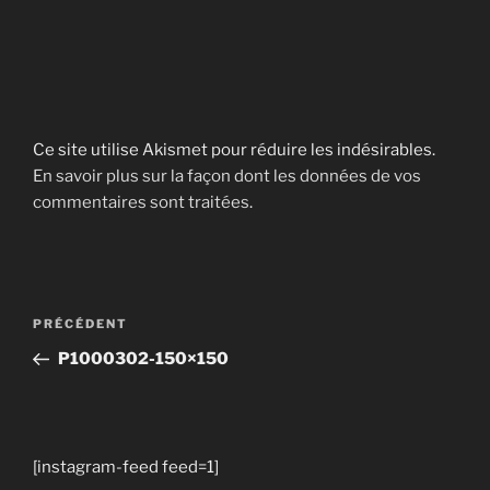
Ce site utilise Akismet pour réduire les indésirables.
En savoir plus sur la façon dont les données de vos
commentaires sont traitées
.
Navigation
Article
PRÉCÉDENT
de
précédent
P1000302-150×150
l’article
[instagram-feed feed=1]