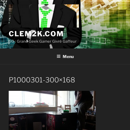
Aller
au
contenu
principal
CLEM2K.COM
5G : Grand Geek Gamer Givré Gaffeur
Menu
P1000301-300×168