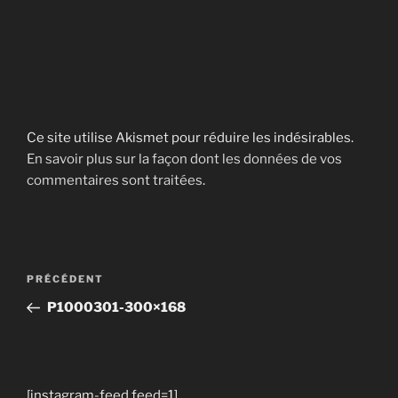
Ce site utilise Akismet pour réduire les indésirables.
En savoir plus sur la façon dont les données de vos
commentaires sont traitées
.
Navigation
Article
PRÉCÉDENT
de
précédent
P1000301-300×168
l’article
[instagram-feed feed=1]