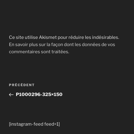
Ce site utilise Akismet pour réduire les indésirables.
En savoir plus sur la façon dont les données de vos
commentaires sont traitées
.
Navigation
Article
PRÉCÉDENT
de
précédent
P1000296-325×150
l’article
[instagram-feed feed=1]