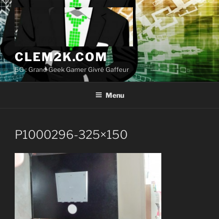
Aller
au
contenu
principal
CLEM2K.COM
5G : Grand Geek Gamer Givré Gaffeur
Menu
P1000296-325×150