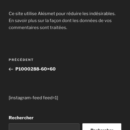
Ce site utilise Akismet pour réduire les indésirables.
En savoir plus sur la façon dont les données de vos
commentaires sont traitées
.
Navigation
Article
PRÉCÉDENT
de
précédent
P1000288-60×60
l’article
[instagram-feed feed=1]
Rechercher