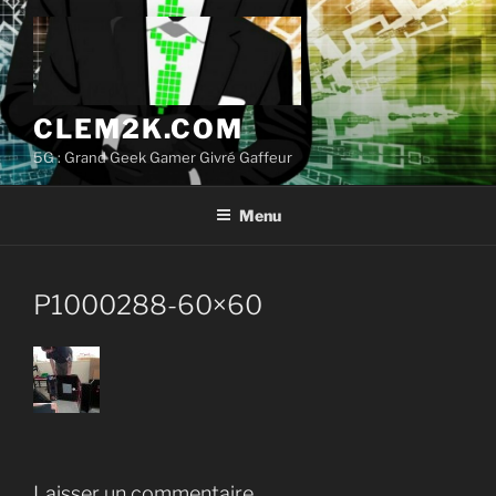
Aller
au
contenu
principal
CLEM2K.COM
5G : Grand Geek Gamer Givré Gaffeur
Menu
P1000288-60×60
Laisser un commentaire