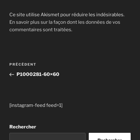
Ce site utilise Akismet pour réduire les indésirables.
En savoir plus sur la façon dont les données de vos
commentaires sont traitées
.
Navigation
Article
PRÉCÉDENT
de
précédent
P1000281-60×60
l’article
[instagram-feed feed=1]
Rechercher