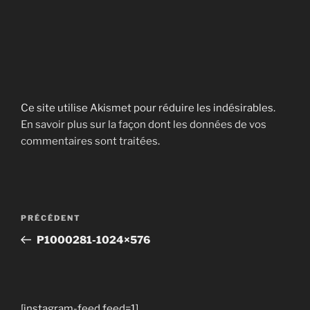
Ce site utilise Akismet pour réduire les indésirables.
En savoir plus sur la façon dont les données de vos
commentaires sont traitées
.
Navigation
Article
PRÉCÉDENT
de
précédent
P1000281-1024×576
l’article
[instagram-feed feed=1]