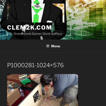
Aller
au
contenu
principal
CLEM2K.COM
5G : Grand Geek Gamer Givré Gaffeur
Menu
P1000281-1024×576