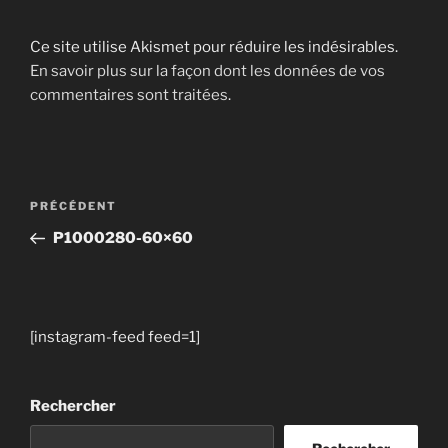
Ce site utilise Akismet pour réduire les indésirables.
En savoir plus sur la façon dont les données de vos
commentaires sont traitées
.
Navigation
Article
PRÉCÉDENT
de
précédent
P1000280-60×60
l’article
[instagram-feed feed=1]
Rechercher