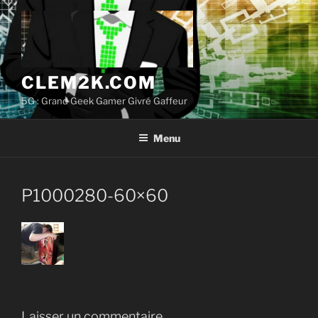
Aller
au
contenu
principal
CLEM2K.COM
5G : Grand Geek Gamer Givré Gaffeur
Menu
P1000280-60×60
Laisser un commentaire