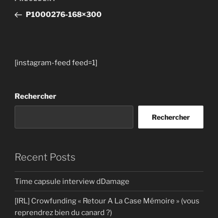
de
précédent
P1000276-168×300
l’article
[instagram-feed feed=1]
Rechercher
Rechercher
Recent Posts
Time capsule interview dDamage
[IRL] Crowfunding « Retour A La Case Mémoire » (vous
reprendrez bien du canard ?)