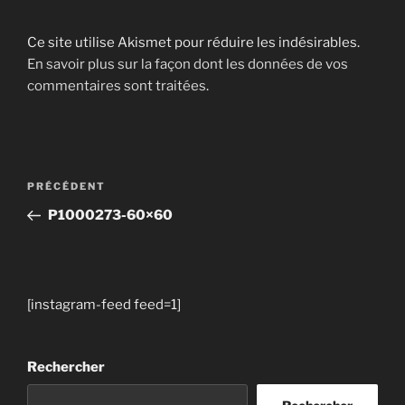
Ce site utilise Akismet pour réduire les indésirables.
En savoir plus sur la façon dont les données de vos
commentaires sont traitées
.
Navigation
Article
PRÉCÉDENT
de
précédent
P1000273-60×60
l’article
[instagram-feed feed=1]
Rechercher